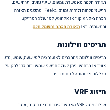
תאורה חכמה מאפשרת עמעום, שינוי גוונים, תרחישים,
חיישני נוכחות ולוחות זמנים. ב-i Feel מתכננים תאורה
חכמה ב-KNX קווי או אלחוטי, לפי שלב הפרויקט
והתשתית. ראו
תאורה חכמה וחשמל חכם
.
תריסים ווילונות
תריסים ווילונות מתחברים לאוטומציה לפי שעה, שמש, מזג
אוויר או תרחיש. ניתן לשלב חיישני שמש ורוח כדי להגן על
הצללות ולשמור על נוחות בבית.
מיזוג VRF
שילוב מיזוג VRF מאפשר כיבוי חדרים ריקים, איזון