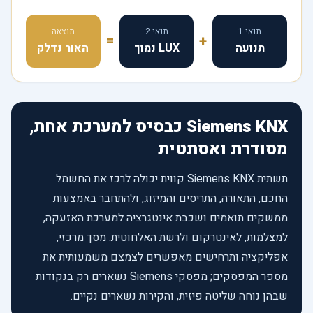
תנאי 1
תנאי 2
תוצאה
=
+
תנועה
LUX נמוך
האור נדלק
Siemens KNX כבסיס למערכת אחת,
מסודרת ואסתטית
תשתית Siemens KNX קווית יכולה לרכז את החשמל
החכם, התאורה, התריסים והמיזוג, ולהתחבר באמצעות
ממשקים תואמים ושכבת אינטגרציה למערכת האזעקה,
למצלמות, לאינטרקום ולרשת האלחוטית. מסך מרכזי,
אפליקציה ותרחישים מאפשרים לצמצם משמעותית את
מספר המפסקים; מפסקי Siemens נשארים רק בנקודות
שבהן נוחה שליטה פיזית, והקירות נשארים נקיים.