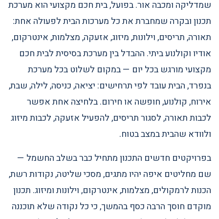
שמדליקה ומכבה אור. בפועל, בית חכם מקצועי הוא מערכת
תכנון ובקרה שמחברת את כל מערכות הבית לפעולה אחת:
תאורה, תריסים, וילונות, מיזוג, אזעקה, מצלמות, אינטרקום,
אודיו וקולנוע ביתי. ההבדל בין מערכת בסיסית לבית חכם
מקצועי מורגש בכל יום — במקום לשלוט בכל מערכת
בנפרד, הבית עובד לפי תרחישים: יציאה, כניסה, לילה, שבת,
אירוח, קולנוע, חופשה או חירום. בלחיצה אחת אפשר
לכבות תאורה, לסגור תריסים, להפעיל אזעקה, לכבות מיזוג
ולוודא שהבית במצב בטוח.
בפרויקטים חדשים התכנון מתחיל כבר בשלב החשמל —
שם מחליטים איפה יהיו מתגים, מסכי שליטה, נקודות רשת,
הכנות לרמקולים, מצלמות, אינטרקום, וילונות ומיזוג. תכנון
מוקדם חוסך הרבה כסף בהמשך, כי כל נקודה שלא תוכננה