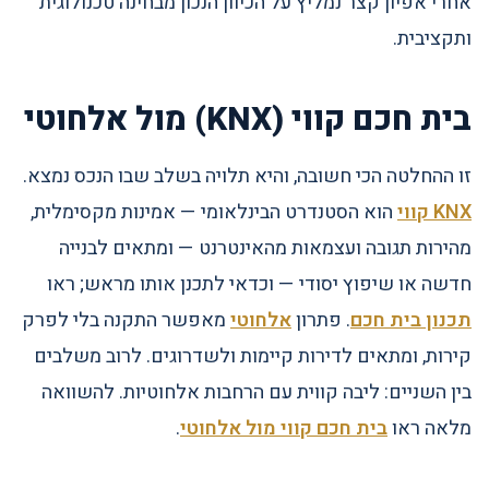
אחרי אפיון קצר נמליץ על הכיוון הנכון מבחינה טכנולוגית
ותקציבית.
בית חכם קווי (KNX) מול אלחוטי
זו ההחלטה הכי חשובה, והיא תלויה בשלב שבו הנכס נמצא.
KNX קווי
הוא הסטנדרט הבינלאומי — אמינות מקסימלית,
מהירות תגובה ועצמאות מהאינטרנט — ומתאים לבנייה
חדשה או שיפוץ יסודי — וכדאי לתכנן אותו מראש; ראו
תכנון בית חכם
. פתרון
אלחוטי
מאפשר התקנה בלי לפרק
קירות, ומתאים לדירות קיימות ולשדרוגים. לרוב משלבים
בין השניים: ליבה קווית עם הרחבות אלחוטיות. להשוואה
מלאה ראו
בית חכם קווי מול אלחוטי
.