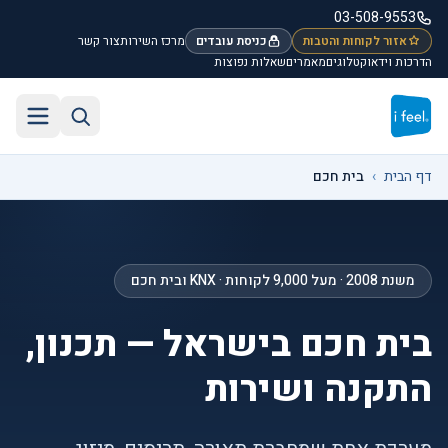
לג לתוכן הראשי
03-508-9553
אזור לקוחות והטבות
כניסת עובדים
מרכז השירות
צור קשר
הדרכות וידאו
קטלוגים
מאמרים
שאלות נפוצות
חיפוש באתר
תפריט
דף הבית
›
בית חכם
משנת 2008 · מעל 9,000 לקוחות · KNX ובית חכם
בית חכם בישראל — תכנון,
התקנה ושירות