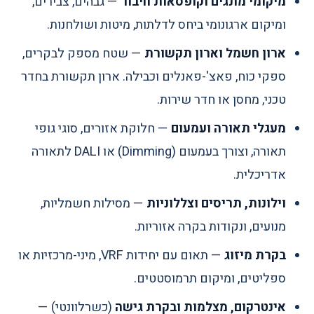
מיקומי מתגים וקופסאות חיבור
— גבהים, צבירים,
ומיקום ארגונומי ביחס לדלתות, מיטות ושולחנות.
ארון חשמל וארון תקשורת
— שטח מספק לבקרים,
ספקי כוח, פאצ'-פאנלים וכבילה. ארון תקשורת בחדר
טכני, מחסן או חדר שירות.
מעגלי תאורה ועמעום
— חלוקת אזורים, סוגי גופי
תאורה, וצורך בעמעום (Dimming) או DALI לתאורה
אדריכלית.
וילונות, תריסים וצללוניות
— מסילות חשמליות,
מנועים, ונקודות בקרה אזוריות.
בקרת מיזוג
— תאום עם יחידות VRF, מיני-מרכזיות או
ספליטים, ומיקום תרמוסטטים.
אינטרקום, מצלמות ובקרת גישה
(כשרלוונטי) —