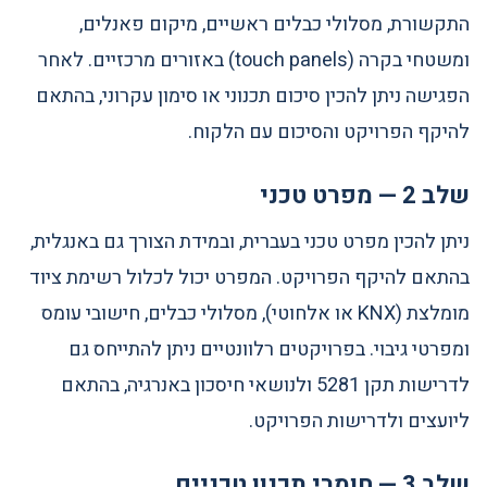
התקשורת, מסלולי כבלים ראשיים, מיקום פאנלים,
ומשטחי בקרה (touch panels) באזורים מרכזיים. לאחר
הפגישה ניתן להכין סיכום תכנוני או סימון עקרוני, בהתאם
להיקף הפרויקט והסיכום עם הלקוח.
שלב 2 — מפרט טכני
ניתן להכין מפרט טכני בעברית, ובמידת הצורך גם באנגלית,
בהתאם להיקף הפרויקט. המפרט יכול לכלול רשימת ציוד
מומלצת (KNX או אלחוטי), מסלולי כבלים, חישובי עומס
ומפרטי גיבוי. בפרויקטים רלוונטיים ניתן להתייחס גם
לדרישות תקן 5281 ולנושאי חיסכון באנרגיה, בהתאם
ליועצים ולדרישות הפרויקט.
שלב 3 — חומרי תכנון טכניים