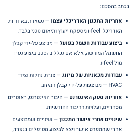
בכתב בהסכם:
אחריות התכנון האדריכלי עצמו
— נשארת באחריות
האדריכל. i-feel מספקת ייעוץ ותיאום טכני בלבד.
ביצוע עבודות חשמל בפועל
— מבוצע על-ידי קבלן
החשמל המורשה, אלא אם נכלל בהסכם ביצוע נפרד
מול i-feel.
עבודות מכאניות של מיזוג
— צנרת, נחלות וציוד
HVAC — מבוצעות על-ידי קבלן המיזוג.
אחריות ספק האינטרנט
— חיבור האינטרנט, ראוטרים
מסחריים, ועלויות החיבור החודשיות.
שינויים אחרי אישור התכנון
— שינויים שמבוצעים
אחרי שהמפרט אושר ויצא לביצוע מטופלים בנפרד,