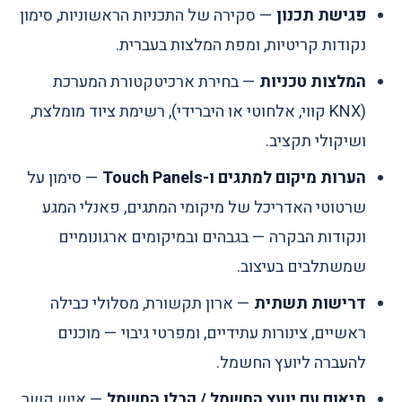
פגישת תכנון
— סקירה של התכניות הראשוניות, סימון
נקודות קריטיות, ומפת המלצות בעברית.
המלצות טכניות
— בחירת ארכיטקטורת המערכת
(KNX קווי, אלחוטי או היברידי), רשימת ציוד מומלצת,
ושיקולי תקציב.
הערות מיקום למתגים ו-Touch Panels
— סימון על
שרטוטי האדריכל של מיקומי המתגים, פאנלי המגע
ונקודות הבקרה — בגבהים ובמיקומים ארגונומיים
שמשתלבים בעיצוב.
דרישות תשתית
— ארון תקשורת, מסלולי כבילה
ראשיים, צינורות עתידיים, ומפרטי גיבוי — מוכנים
להעברה ליועץ החשמל.
תיאום עם יועץ החשמל / קבלן החשמל
— איש קשר