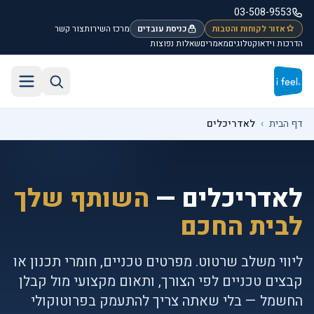
לג לתוכן הראשי
03-508-9553
אזור לקוחות והטבות
כניסת עובדים
מרכז השירות
צור קשר
הדרכות וידאו
קטלוגים
מאמרים
שאלות נפוצות
חיפוש באתר
תפריט
דף הבית
›
לאדריכלים
לאדריכלים —
השותף שלך
לבית החכם
ליווי משלב שרטוט. מפרטים טכניים, חומרי תכנון או
קבצים טכניים לפי הצורך, ותאום מקצועי מול קבלן
החשמל — בלי שאתה צריך להתעמק בפרוטוקולי