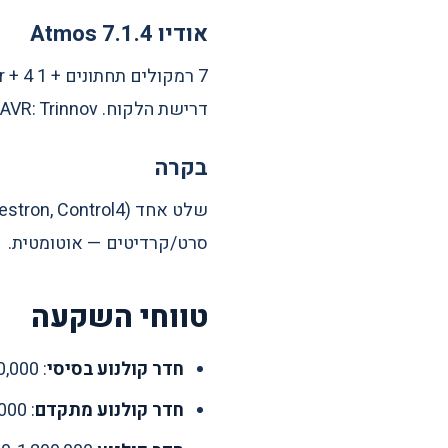
אודיו 7.1.4 Atmos
דרישת הלקוח. AVR: Trinnov או Marantz/Denon AV. כיול אקוסטי דרך Audyssey או Trinnov Optimizer.
בקרה
סרט/קרדיטים — אוטומטית.
טווחי השקעה
חדר קולנוע בסיסי
: 80,000-150,000 ש"ח (חדר 18-25 מ"ר, 5.1 או 7.1)
חדר קולנוע מתקדם
: 150,000-350,000 ש"ח (7.1.4 Atmos, 4K HDR, אקוסטיקה מקצועית)