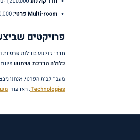
חדר קולנוע high-end
: 350,000-1,200,000 ש"ח (e monitors, calibration
Multi-room פרטי
: 25,000-90,000 ש"ח לפי מספר האזורים
פרויקטים שביצע
חדרי קולנוע בווילות פרטיות ובדירות יוקרה ברחבי הארץ
כלולה הדרכת שימוש
ושנת א
מעבר לבית הפרטי, אנחנו מבצע
Technologies
. ראו עוד:
משר