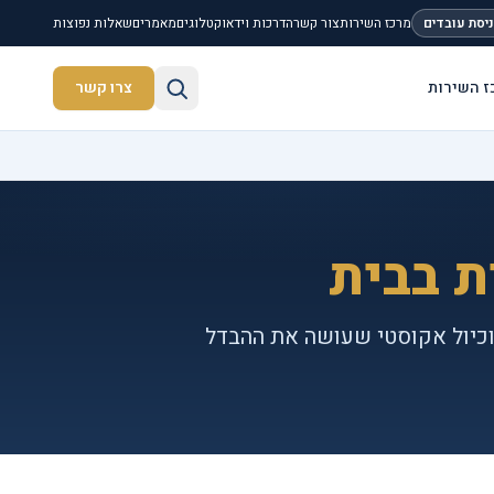
יסת עובדים
מרכז השירות
צור קשר
הדרכות וידאו
קטלוגים
מאמרים
שאלות נפוצות
ז השירות
צרו קשר
חיפוש באתר
ת בבית
ות multi-room ל-מוזיקה בכל הבית, חדרי קולנוע ביתי מקצועיים עם Dolby Atmos, וכיול אקוסטי שעושה את ההבדל