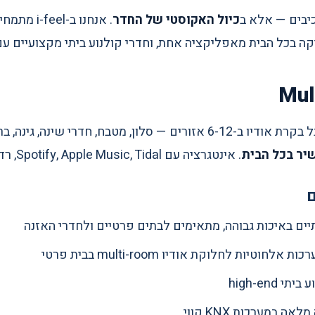
כיבים — אלא ב
כיול האקוסטי של החדר
. אנחנו ב-l
י שינה, גינה, בריכה. בכל אזור אפשר לנגן
שיר בכל הבית
. אינטגרציה עם Spotify, Apple Music, Tidal, רדיו אינטרנט.
ם
ם באיכות גבוהה, מתאימים לבתים פרטיים ולחדרי האזנה
 אלחוטיות לחלוקת אודיו multi-room בבית פרטי
י high-end
ה במערכות KNX קווי