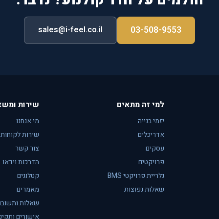
חולמים על חדר קולנוע? נדבר.
03-508-9553
sales@i-feel.co.il
למי זה מתאים
שירות ומשא
יזמי בנייה
מי אנחנו
אדריכלים
שירות לקוחות
עסקים
צור קשר
פרויקטים
הדרכות וידאו
גלריית פרויקטי BMS
קטלוגים
שאלות נפוצות
מאמרים
שאלות ותשובו
אישורים ותקינ