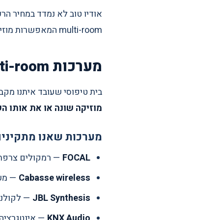
אודיו טוב לא נמדד במחיר הר
multi-room המאפשרות מוזיקה בכל הבית מאפליקציה אחת, וחדרי קולנוע ביתי מקצועיים עם כיול אולפני.
מערכות Multi-room
בית טיפוסי שעובד איתנו מקבל בקרת אודיו ב-6-12 אזורים — סלון, מטבח, חדר
מוזיקה שונה או את אותו ה
מערכות שאנו מתקיני
FOCAL
— רמקולים צרפתיי
Cabasse wireless
— מערכות
JBL Synthesis
— לקולנוע בית
KNX Audio
— אינטגרציה מלא