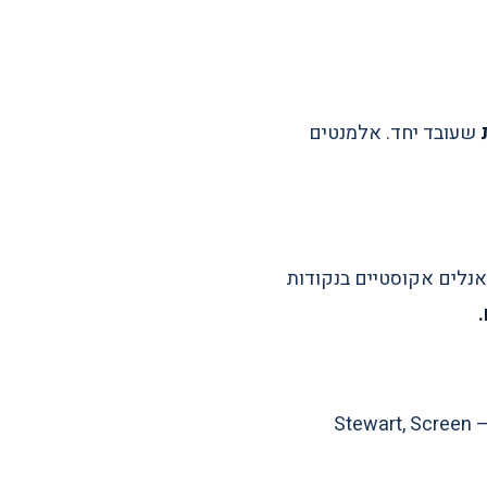
שעובד יחד. אלמנטים
וזרים, בידוד החדר מהבית, יחס אורך/רוחב/גובה לפי "Bonello Criterion", ופאנלים אקוסטיים בנקודות
לחדרי קולנוע ביתי. מסכי הקרנה מתחים — Stewart, Screen