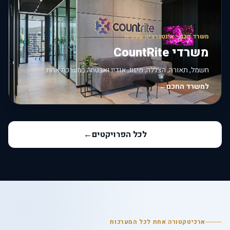
משרד חכם · אינטגרציה עסקית
משרדי CountRite
חשמל, תאורה, הצללה, מיזוג, אודיו ואבטחה במערכת אחת.
למשרד החכם
←
לכל הפרויקטים
←
ארכיטקטורה אחת לכל המערכות