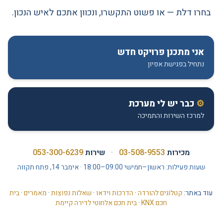
בחרו דלת — או פשוט התקשרו, ונכוון אתכם לאיש הנכון.
אני מתכנן פרויקט חדש
נתחיל בפגישת אפיון
⚙
כבר יש לי מערכת
למרכז השירות והתמיכה
מכירות
03-508-9553
·
שירות
053-300-6239
שעות פעילות: ראשון–חמישי 09:00–18:00 · אימבר 14, פתח תקווה
עוד באתר:
קטלוגים להורדה
·
הדרכות וידאו
·
שאלות נפוצות
·
מאמרים
·
בית
חכם KNX
·
בית חכם אלחוטי לדירה קיימת