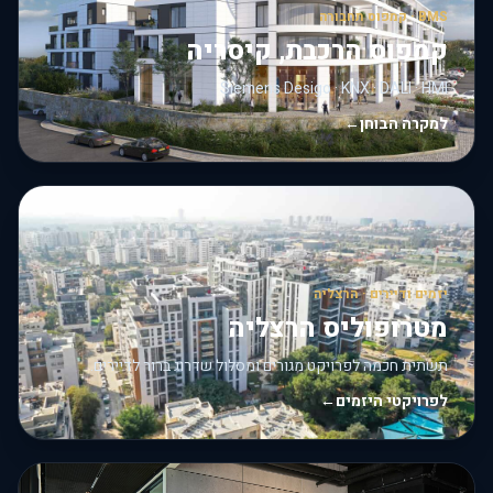
BMS · קמפוס תחבורה
קמפוס הרכבת, קיסריה
Siemens Desigo · KNX · DALI · HMI
למקרה הבוחן
←
יזמים ודיירים · הרצליה
מטרופוליס הרצליה
תשתית חכמה לפרויקט מגורים ומסלול שדרוג ברור לדיירים.
לפרויקטי היזמים
←