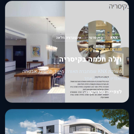
KNX
בית פרטי
אינטגרציה מלאה
מגורים פרטיים · קיסריה
וילה חכמה בקיסריה
מערכת KNX שמחברת תאורה, מיזוג, תריסים, אבטחה
ואודיו לממשק אחד.
לצפייה בפרויקט
←